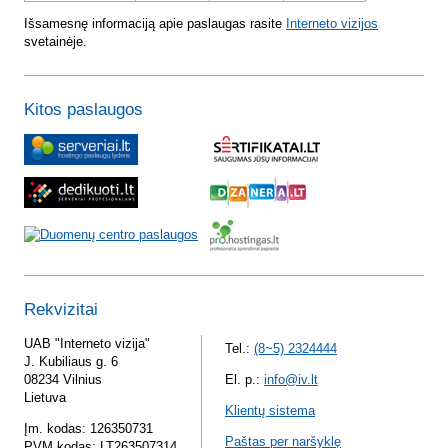
Išsamesnę informaciją apie paslaugas rasite
Interneto vizijos
svetainėje.
Kitos paslaugos
Rekvizitai
UAB "Interneto vizija"
Tel.:
(8~5) 2324444
J. Kubiliaus g. 6
08234 Vilnius
El. p.:
info@iv.lt
Lietuva
Klientų sistema
Įm. kodas: 126350731
Paštas per naršyklę
PVM kodas: LT263507314