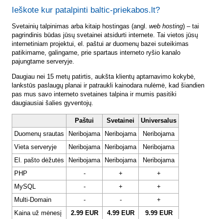
Ieškote kur patalpinti baltic-priekabos.lt?
Svetainių talpinimas arba kitaip hostingas (angl.
web hosting
) – tai
pagrindinis būdas jūsų svetainei atsidurti internete. Tai vietos jūsų
internetiniam projektui, el. paštui ar duomenų bazei suteikimas
patikimame, galingame, prie spartaus interneto ryšio kanalo
pajungtame serveryje.
Daugiau nei 15 metų patirtis, aukšta klientų aptarnavimo kokybė,
lankstūs paslaugų planai ir patraukli kainodara nulėmė, kad šiandien
pas mus savo interneto svetaines talpina ir mumis pasitiki
daugiausiai šalies gyventojų.
Paštui
Svetainei
Universalus
Duomenų srautas
Neribojama
Neribojama
Neribojama
Vieta serveryje
Neribojama
Neribojama
Neribojama
El. pašto dėžutės
Neribojama
Neribojama
Neribojama
PHP
-
+
+
MySQL
-
+
+
Multi-Domain
-
-
+
Kaina už mėnesį
2.99 EUR
4.99 EUR
9.99 EUR