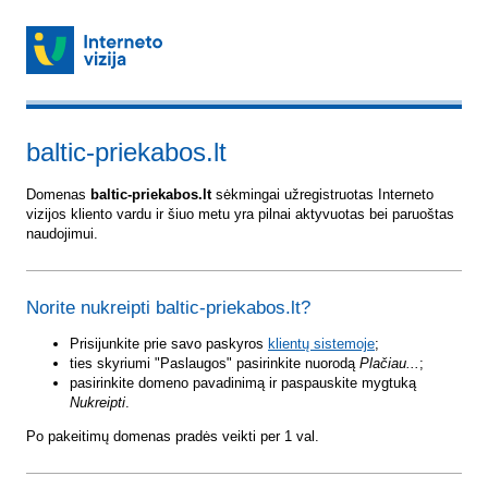
baltic-priekabos.lt
Domenas
baltic-priekabos.lt
sėkmingai užregistruotas Interneto
vizijos kliento vardu ir šiuo metu yra pilnai aktyvuotas bei paruoštas
naudojimui.
Norite nukreipti baltic-priekabos.lt?
Prisijunkite prie savo paskyros
klientų sistemoje
;
ties skyriumi "Paslaugos" pasirinkite nuorodą
Plačiau...
;
pasirinkite domeno pavadinimą ir paspauskite mygtuką
Nukreipti
.
Po pakeitimų domenas pradės veikti per 1 val.